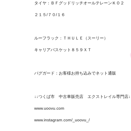
タイヤ：ＢＦグッドリッチオールテレーンＫＯ２
２１５/７０/１６
ルーフラック：ＴＨＵＬＥ（スーリー）
キャリアバスケット８５９ＸＴ
バグガード：お客様お持ち込みでネット通販
↓↓つくば市 中古車販売店 エクストレイル専門店↓
www.uoovu.com
www.instagram.com/_uoovu_/