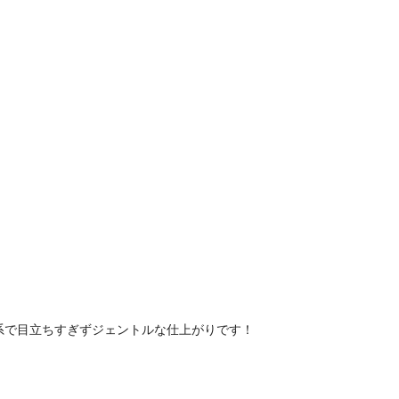
！
系で目立ちすぎずジェントルな仕上がりです！