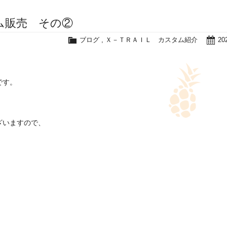
ム販売 その②
ブログ
,
Ｘ－ＴＲＡＩＬ カスタム紹介
20
です。
ざいますので、