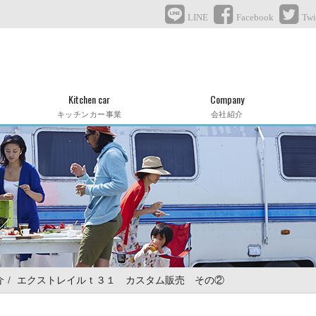
LINE
Facebook
Twi
Kitchen car
Company
キッチンカー事業
会社紹介
介
エクストレイルｔ３１ カスタム販売 その②