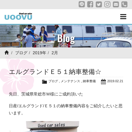
Blog
ブログ
2019年
2月
エルグランドＥ５１納車整備☆
ブログ
,
メンテナンス
,
納車整備
2019.02.21
先日、茨城県常総市Ｍ様にご成約頂いた
日産/エルグランド/Ｅ５１の納車整備内容をご紹介したいと思
います。