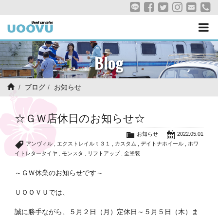
Blog
ブログ
お知らせ
☆ＧＷ店休日のお知らせ☆
お知らせ
2022.05.01
アンヴィル
,
エクストレイルｔ３１
,
カスタム
,
デイトナホイール
,
ホワ
イトレタータイヤ
,
モンスタ
,
リフトアップ
,
全塗装
～ＧＷ休業のお知らせです～
ＵＯＯＶＵでは、
誠に勝手ながら、５月２日（月）定休日～５月５日（木）ま