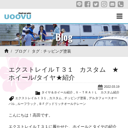
Blog
ブログ
タグ : チッピング塗装
エクストレイルＴ３１ カスタム ★
ホイール/タイヤ★紹介
2022.03.19
タイヤ＆ホイール紹介
,
Ｘ－ＴＲＡＩＬ カスタム紹介
エクストレイルｔ３１
,
カスタム
,
チッピング塗装
,
デルタフォースオー
バル
,
ルーフラック
,
ＢＦグッドリッチオールテレーン
こんにちは！高田です。
エクストレイルＴ３１に履かせた、ホイールとタイヤの紹介