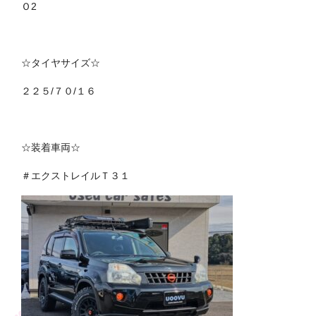
Ｏ2
☆タイヤサイズ☆
２２５/７０/１６
☆装着車両☆
＃エクストレイルＴ３１