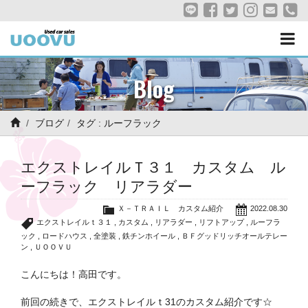
Blog
ブログ
タグ : ルーフラック
エクストレイルＴ３１ カスタム ル
ーフラック リアラダー
Ｘ－ＴＲＡＩＬ カスタム紹介
2022.08.30
エクストレイルｔ３１
,
カスタム
,
リアラダー
,
リフトアップ
,
ルーフラ
ック
,
ロードハウス
,
全塗装
,
鉄チンホイール
,
ＢＦグッドリッチオールテレー
ン
,
ＵＯＯＶＵ
こんにちは！高田です。
前回の続きで、エクストレイルｔ31のカスタム紹介です☆