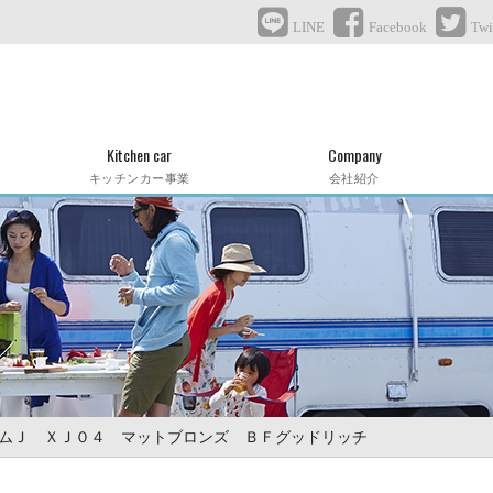
LINE
Facebook
Twi
Kitchen car
Company
キッチンカー事業
会社紹介
ムＪ ＸＪ０４ マットブロンズ ＢＦグッドリッチ