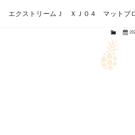
Ｊ エクストリームＪ ＸＪ０４ マットブ
20