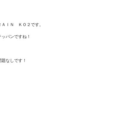
ＲＡＩＮ ＫＯ２です。
テッパンですね！
問題なしです！