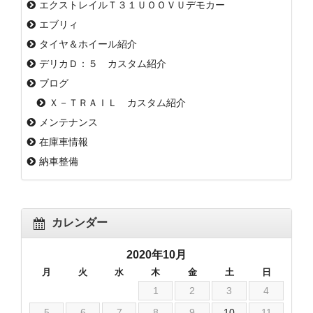
エクストレイルＴ３１ＵＯＯＶＵデモカー
エブリィ
タイヤ＆ホイール紹介
デリカＤ：５ カスタム紹介
ブログ
Ｘ－ＴＲＡＩＬ カスタム紹介
メンテナンス
在庫車情報
納車整備
カレンダー
2020年10月
月
火
水
木
金
土
日
1
2
3
4
5
6
7
8
9
10
11