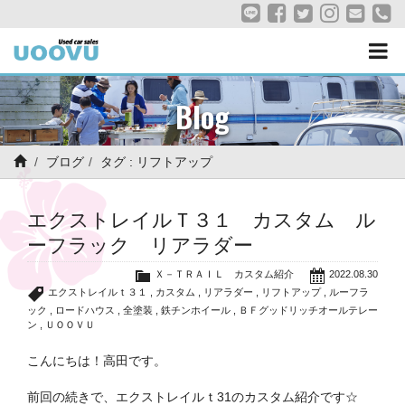
Blog
ブログ
タグ : リフトアップ
エクストレイルＴ３１ カスタム ル
ーフラック リアラダー
Ｘ－ＴＲＡＩＬ カスタム紹介
2022.08.30
エクストレイルｔ３１
,
カスタム
,
リアラダー
,
リフトアップ
,
ルーフラ
ック
,
ロードハウス
,
全塗装
,
鉄チンホイール
,
ＢＦグッドリッチオールテレー
ン
,
ＵＯＯＶＵ
こんにちは！高田です。
前回の続きで、エクストレイルｔ31のカスタム紹介です☆