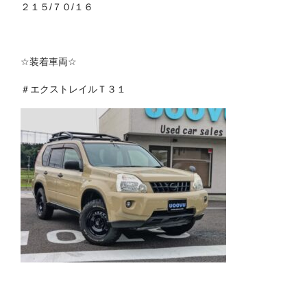
２１５/
７０
/
１６
☆
装着車両
☆
＃エクストレイルＴ３１