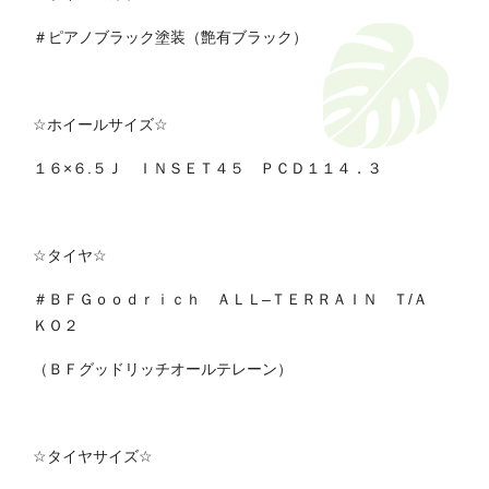
＃ピアノブラック塗装（艶有ブラック）
☆
ホイールサイズ
☆
１６
×６.５
Ｊ ＩＮＳＥＴ４５ ＰＣＤ１１４．３
☆
タイヤ
☆
＃ＢＦＧｏｏｄｒｉｃｈ ＡＬＬ
–
ＴＥＲＲＡＩＮ Ｔ
/
Ａ
ＫＯ２
（ＢＦグッドリッチオールテレーン）
☆
タイヤサイズ
☆