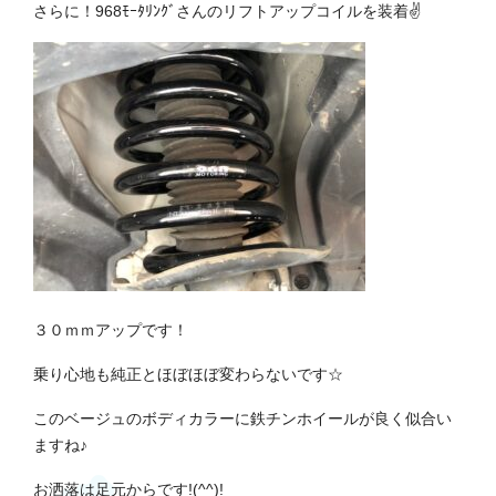
さらに！968ﾓｰﾀﾘﾝｸﾞさんのリフトアップコイルを装着✌
３０ｍｍアップです！
乗り心地も純正とほぼほぼ変わらないです☆
このベージュのボディカラーに鉄チンホイールが良く似合い
ますね♪
お洒落は足元からです!(^^)!