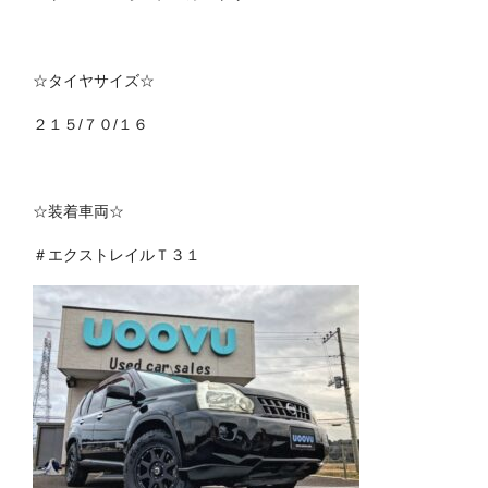
☆タイヤサイズ☆
２１５/７０/１６
☆装着車両☆
＃エクストレイルＴ３１