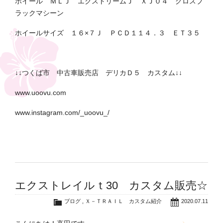
ホイール ＭＬＪ エクストリームＪ ＸＪ０４ グロスブ
ラックマシーン
ホイールサイズ １６×７Ｊ ＰＣＤ１１４．３ ＥＴ３５
↓↓つくば市 中古車販売店 デリカＤ５ カスタム↓↓
www.uoovu.com
www.instagram.com/_uoovu_/
エクストレイルｔ30 カスタム販売☆
ブログ
,
Ｘ－ＴＲＡＩＬ カスタム紹介
2020.07.11